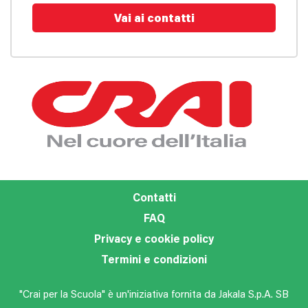
Vai ai contatti
Contatti
FAQ
Privacy e cookie policy
Termini e condizioni
"Crai per la Scuola" è un'iniziativa fornita da Jakala S.p.A. SB